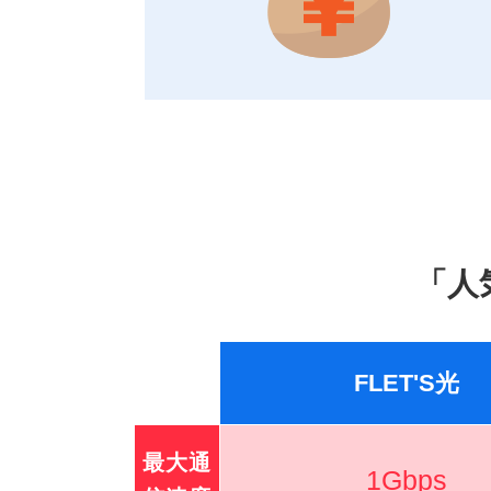
「人
FLET'S光
最大通
1Gbps