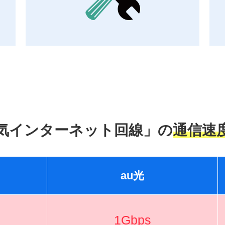
気インターネット回線」の
通信速
au光
1Gbps