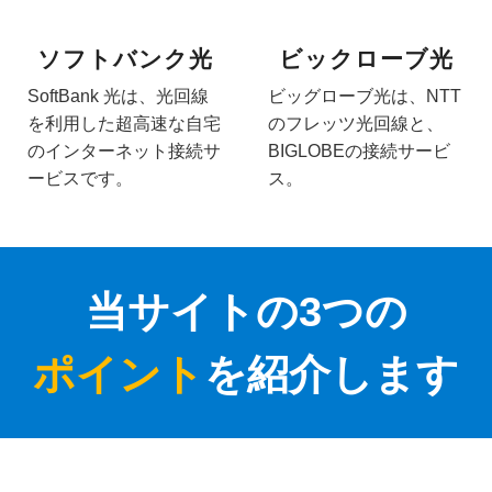
ソフトバンク光
ビックローブ光
SoftBank 光は、光回線
ビッグローブ光は、NTT
を利用した超高速な自宅
のフレッツ光回線と、
のインターネット接続サ
BIGLOBEの接続サービ
ービスです。
ス。
当サイトの3つの
ポイント
を紹介します